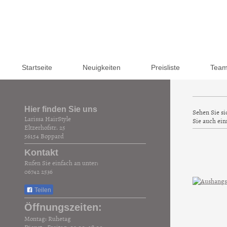
Startseite
Neuigkeiten
Preisliste
Tea
Hier finden Sie uns
Sehen Sie si
Larissa HairStyle
Sie auch ein
Eltzerhofstr.
25
56154
Boppard
Kontakt
Rufen Sie einfach an unter:
06742 2536
Teilen
Öffnungszeiten:
Montag: Ruhetag
Dienst.- Freitag: 09:00 -18:00